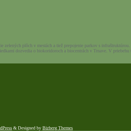
enie zelených plôch v mestách a tiež prepojenie parkov s infraštruktúro
triedkami dozvedia o biokoridoroch a biocentrách v Trnave. V priebehu 
dPress
&
Designed by
Bizberg Themes