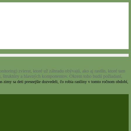
oring) zvierat, ktoré už záhradu obývajú, ako aj rastlín, ktoré tam
lu, štruktúry a hlavných komponentov. Okrem toho budú požiadaní,
as zimy sa deti presnejšie dozvedeli, čo robia rastliny v tomto ročnom období,