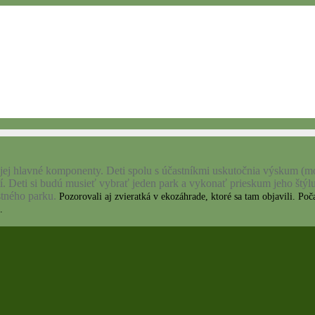
jej hlavné komponenty. Deti spolu s účastníkmi uskutočnia výskum (monit
. Deti si budú musieť vybrať jeden park a vykonať prieskum jeho štý
astného parku.
Pozorovali aj zvieratká v ekozáhrade, ktoré sa tam objavili. Poč
.